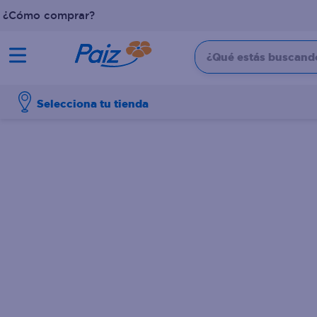
¿Cómo comprar?
¿Qué estás buscando?
TÉRMINOS MÁS BUSCADOS
Selecciona tu tienda
1
.
pañales
2
.
aceite
3
.
leche
4
.
dove
5
.
pollo
6
.
shampoo
7
.
pastel
8
.
cafe
9
.
papel higienico