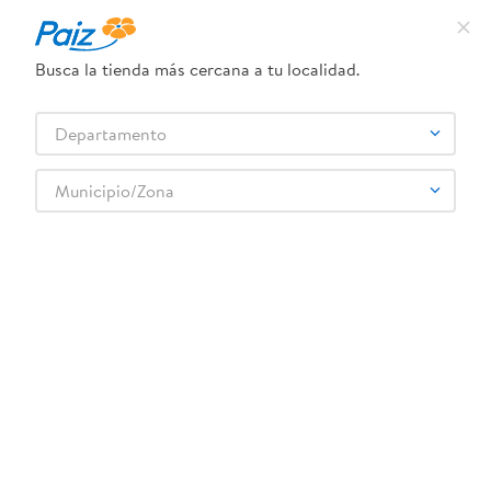
¿Qué estás buscando?
Busca la tienda más cercana a tu localidad.
TÉRMINOS MÁS BUSCADOS
Selecciona tu tienda
Departamento
1
.
pañales
2
.
aceite
Municipio/Zona
Higiene y Belleza
Cuidado Corporal
3
.
dove
Bloqueadores y bronceadores
Protector Solar Coco Aero Spf50 170ml
4
.
leche
5
.
pollo
6
.
shampoo
7
.
pastel
8
.
cafe
9
.
papel higienico