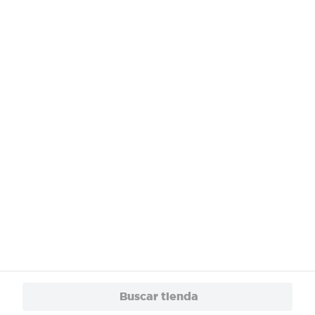
¿Necesitas ayuda?
Servicios
Financiamiento
Trabaja con Nosotros
App
© 2024 Copyright. Todos los derechos reservados Walmart Centroamérica.
Buscar tienda