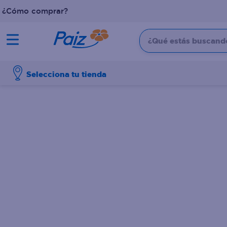
¿Cómo comprar?
¿Qué estás buscando?
TÉRMINOS MÁS BUSCADOS
Selecciona tu tienda
1
.
pañales
2
.
aceite
3
.
leche
4
.
dove
5
.
pollo
6
.
shampoo
7
.
pastel
8
.
cafe
9
.
queso