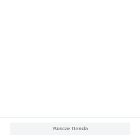
¿Necesitas ayuda?
Servicios
Financiamiento
Trabaja con Nosotros
App
© 2024 Copyright. Todos los derechos reservados Walmart Centroamérica.
Buscar tienda