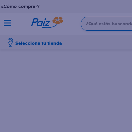
¿Cómo comprar?
¿Qué estás buscando?
TÉRMINOS MÁS BUSCADOS
Selecciona tu tienda
1
.
pañales
2
.
aceite
3
.
dove
4
.
leche
5
.
pollo
6
.
shampoo
7
.
pastel
8
.
cafe
9
.
papel higienico