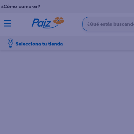
¿Cómo comprar?
¿Qué estás buscando?
TÉRMINOS MÁS BUSCADOS
Selecciona tu tienda
1
.
pañales
2
.
aceite
3
.
leche
4
.
dove
5
.
pollo
6
.
shampoo
7
.
pastel
8
.
cafe
9
.
papel higienico