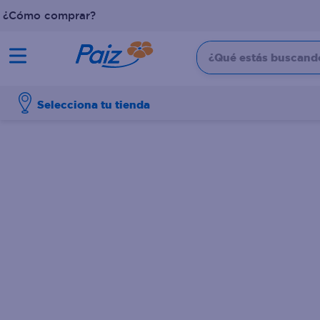
¿Cómo comprar?
¿Qué estás buscando?
TÉRMINOS MÁS BUSCADOS
Selecciona tu tienda
1
.
pañales
2
.
aceite
3
.
dove
4
.
leche
5
.
pollo
6
.
shampoo
7
.
pastel
8
.
cafe
9
.
papel higienico