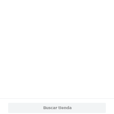
¿Necesitas ayuda?
Servicios
Financiamiento
Trabaja con Nosotros
App
© 2024 Copyright. Todos los derechos reservados Walmart Centroamérica.
Buscar tienda