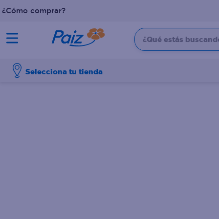
¿Cómo comprar?
¿Qué estás buscando?
TÉRMINOS MÁS BUSCADOS
Selecciona tu tienda
1
.
pañales
2
.
aceite
3
.
leche
4
.
dove
5
.
pollo
6
.
shampoo
7
.
pastel
8
.
cafe
9
.
queso