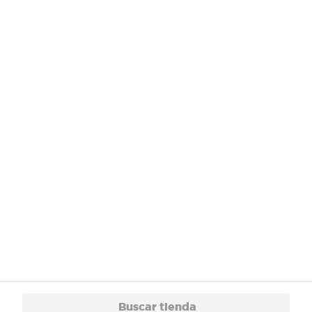
¿Necesitas ayuda?
Servicios
Financiamiento
Trabaja con Nosotros
App
© 2024 Copyright. Todos los derechos reservados Walmart Centroamérica.
Buscar tienda