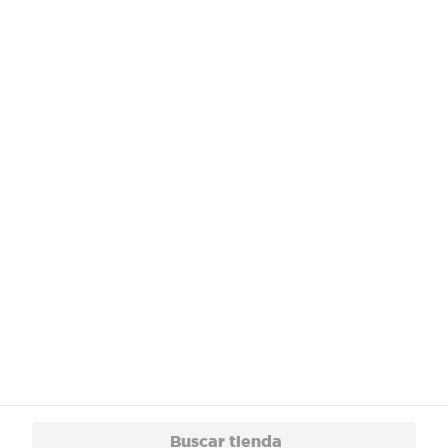
¿Necesitas ayuda?
Servicios
Financiamiento
Trabaja con Nosotros
App
© 2024 Copyright. Todos los derechos reservados Walmart Centroamérica.
Buscar tienda