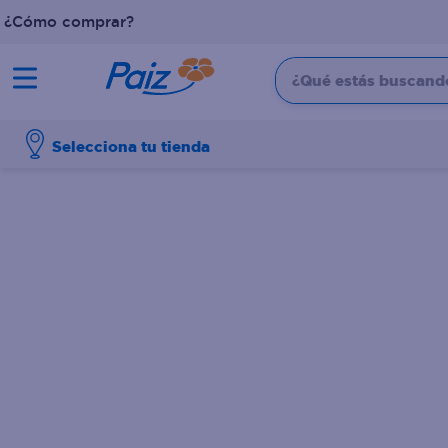
¿Cómo comprar?
¿Qué estás buscando?
TÉRMINOS MÁS BUSCADOS
Selecciona tu tienda
1
.
pañales
2
.
aceite
3
.
leche
4
.
dove
5
.
pollo
6
.
shampoo
7
.
pastel
8
.
cafe
9
.
queso