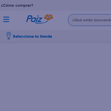
¿Cómo comprar?
¿Qué estás buscando?
TÉRMINOS MÁS BUSCADOS
Selecciona tu tienda
1
.
pañales
2
.
aceite
3
.
dove
4
.
leche
5
.
pollo
6
.
shampoo
7
.
pastel
8
.
cafe
9
.
papel higienico