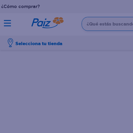
¿Cómo comprar?
¿Qué estás buscando?
TÉRMINOS MÁS BUSCADOS
Selecciona tu tienda
1
.
pañales
2
.
aceite
3
.
dove
4
.
leche
5
.
pollo
6
.
shampoo
7
.
pastel
8
.
cafe
9
.
papel higienico