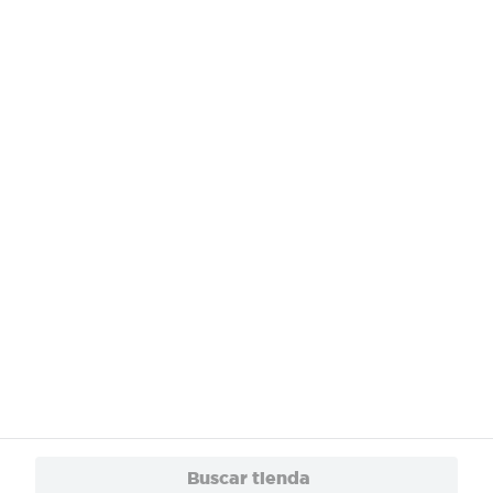
¿Necesitas ayuda?
Servicios
Financiamiento
Trabaja con Nosotros
App
© 2024 Copyright. Todos los derechos reservados Walmart Centroamérica.
Buscar tienda