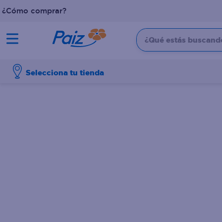
¿Cómo comprar?
¿Qué estás buscando?
TÉRMINOS MÁS BUSCADOS
Selecciona tu tienda
1
.
pañales
2
.
aceite
3
.
leche
4
.
dove
5
.
pollo
6
.
shampoo
7
.
pastel
8
.
cafe
9
.
papel higienico