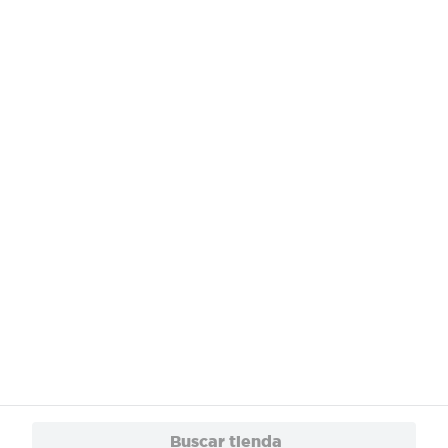
¿Necesitas ayuda?
Servicios
Financiamiento
Trabaja con Nosotros
App
© 2024 Copyright. Todos los derechos reservados Walmart Centroamérica.
Buscar tienda