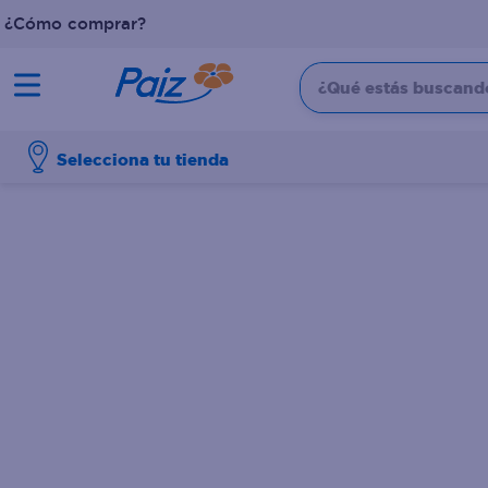
¿Cómo comprar?
¿Qué estás buscando?
TÉRMINOS MÁS BUSCADOS
Selecciona tu tienda
1
.
pañales
2
.
aceite
3
.
dove
4
.
leche
5
.
pollo
6
.
shampoo
7
.
pastel
8
.
cafe
9
.
papel higienico