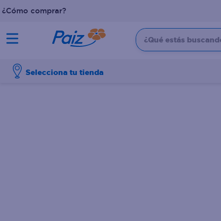
¿Cómo comprar?
¿Qué estás buscando?
TÉRMINOS MÁS BUSCADOS
Selecciona tu tienda
1
.
pañales
2
.
aceite
3
.
dove
4
.
leche
5
.
pollo
6
.
shampoo
7
.
pastel
8
.
cafe
9
.
papel higienico