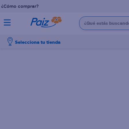
¿Cómo comprar?
¿Qué estás buscando?
TÉRMINOS MÁS BUSCADOS
Selecciona tu tienda
1
.
pañales
2
.
aceite
3
.
leche
4
.
dove
5
.
pollo
6
.
shampoo
7
.
pastel
8
.
cafe
9
.
queso