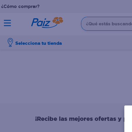
¿Cómo comprar?
¿Qué estás buscando?
TÉRMINOS MÁS BUSCADOS
Selecciona tu tienda
1
.
pañales
2
.
aceite
3
.
leche
4
.
dove
5
.
pollo
6
.
shampoo
7
.
pastel
¡Recibe las mejores ofertas y p
8
.
cafe
9
.
queso