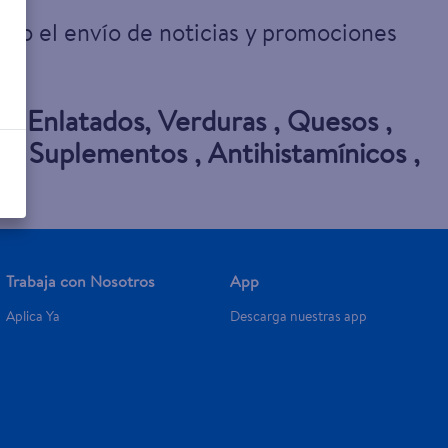
omo el envío de noticias y promociones
s
,
Enlatados
,
Verduras
,
Quesos
,
e
,
Suplementos
,
Antihistamínicos
,
Trabaja con Nosotros
App
Aplica Ya
Descarga nuestras app