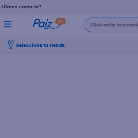
¿Cómo comprar?
¿Qué estás buscando?
TÉRMINOS MÁS BUSCADOS
Selecciona tu tienda
1
.
pañales
2
.
aceite
3
.
leche
4
.
dove
5
.
pollo
6
.
shampoo
7
.
pastel
8
.
cafe
9
.
queso