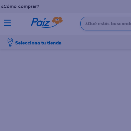
¿Cómo comprar?
¿Qué estás buscando?
TÉRMINOS MÁS BUSCADOS
Selecciona tu tienda
1
.
pañales
2
.
aceite
3
.
dove
4
.
leche
5
.
pollo
6
.
shampoo
7
.
pastel
8
.
cafe
9
.
papel higienico