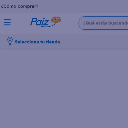
¿Cómo comprar?
¿Qué estás buscando?
TÉRMINOS MÁS BUSCADOS
Selecciona tu tienda
1
.
pañales
2
.
aceite
3
.
leche
4
.
dove
5
.
pollo
6
.
shampoo
7
.
pastel
8
.
cafe
9
.
papel higienico