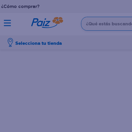
¿Cómo comprar?
¿Qué estás buscando?
TÉRMINOS MÁS BUSCADOS
Selecciona tu tienda
1
.
pañales
2
.
aceite
3
.
dove
4
.
leche
5
.
pollo
6
.
shampoo
7
.
pastel
8
.
cafe
9
.
papel higienico