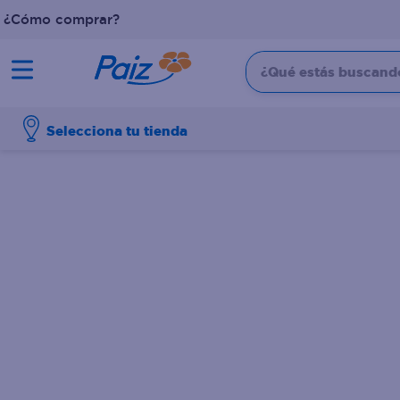
¿Cómo comprar?
¿Qué estás buscando?
TÉRMINOS MÁS BUSCADOS
Selecciona tu tienda
1
.
pañales
2
.
aceite
3
.
leche
4
.
dove
5
.
pollo
6
.
shampoo
7
.
pastel
8
.
cafe
9
.
papel higienico