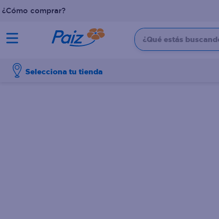
¿Cómo comprar?
¿Qué estás buscando?
TÉRMINOS MÁS BUSCADOS
Selecciona tu tienda
1
.
pañales
2
.
aceite
3
.
leche
4
.
dove
5
.
pollo
6
.
shampoo
7
.
pastel
8
.
cafe
9
.
queso