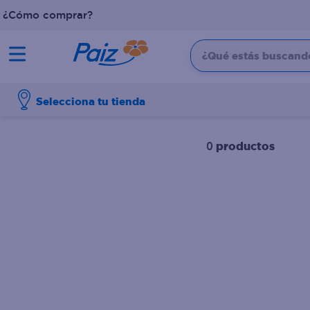
¿Cómo comprar?
¿Qué estás buscando?
TÉRMINOS MÁS BUSCADOS
Selecciona tu tienda
1
.
pañales
2
.
aceite
productos
0
3
.
leche
4
.
dove
5
.
pollo
6
.
shampoo
7
.
pastel
8
.
cafe
9
.
queso