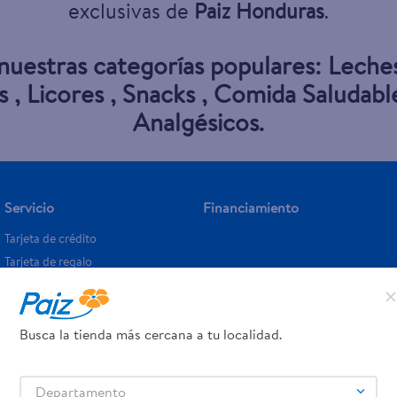
exclusivas de
Paiz Honduras
.
 nuestras categorías populares:
Leche
s
,
Licores
,
Snacks
,
Comida Saludabl
Analgésicos
.
Servicio
Financiamiento
Tarjeta de crédito
Tarjeta de regalo
Otros servicios:
- Remesas
- Pagos de servicios
Busca la tienda más cercana a tu localidad.
Departamento