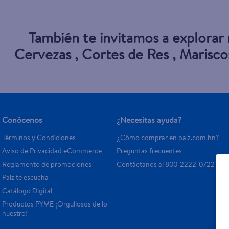
También te invitamos a explorar
Cervezas
,
Cortes de Res
,
Marisco
Conócenos
¿Necesitas ayuda?
Términos y Condiciones
¿Cómo comprar en paiz.com.hn?
Aviso de Privacidad eCommerce 
Preguntas frecuentes
Reglamento de promociones
Contáctanos al 800-2222-0722
Paiz te escucha
Catálogo Digital
Productos PYME ¡Orgullosos de lo 
nuestro!