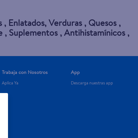
s
,
Enlatados
,
Verduras
,
Quesos
,
e
,
Suplementos
,
Antihistamínicos
,
Trabaja con Nosotros
App
Aplica Ya
Descarga nuestras app