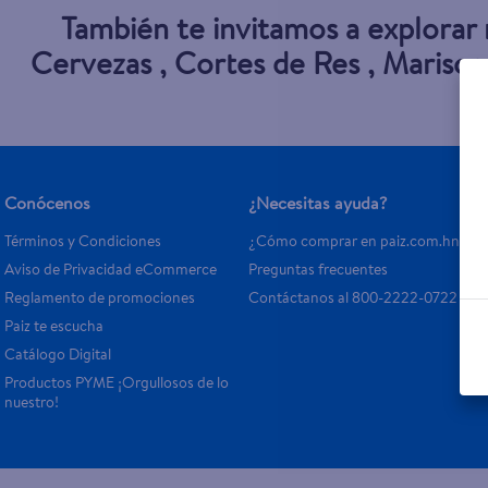
También te invitamos a explorar
Cervezas
,
Cortes de Res
,
Marisco
Conócenos
¿Necesitas ayuda?
Términos y Condiciones
¿Cómo comprar en paiz.com.hn?
Aviso de Privacidad eCommerce 
Preguntas frecuentes
Reglamento de promociones
Contáctanos al 800-2222-0722
Paiz te escucha
Catálogo Digital
Productos PYME ¡Orgullosos de lo 
nuestro!