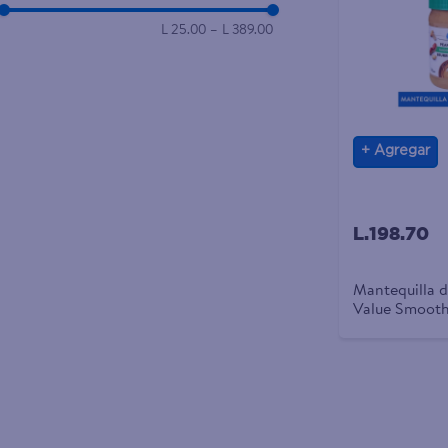
L 25.00
–
L 389.00
Agregar
L.198.70
Mantequilla 
Value Smooth