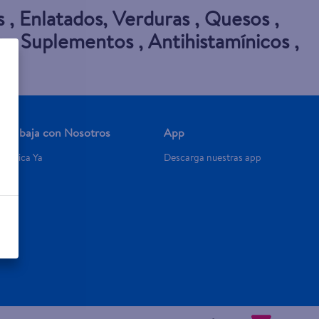
s
,
Enlatados
,
Verduras
,
Quesos
,
e
,
Suplementos
,
Antihistamínicos
,
Trabaja con Nosotros
App
Aplica Ya
Descarga nuestras app