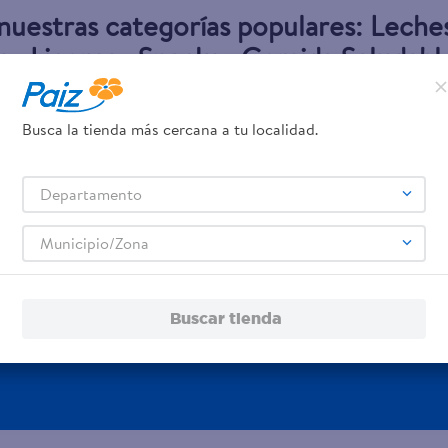
 nuestras categorías populares:
Leche
s
,
Licores
,
Snacks
,
Comida Saludabl
Analgésicos
.
Busca la tienda más cercana a tu localidad.
Servicio
Financiamiento
Departamento
Tarjeta de crédito
Municipio/Zona
Tarjeta de regalo
Otros servicios:
- Remesas
Buscar tienda
- Pagos de servicios