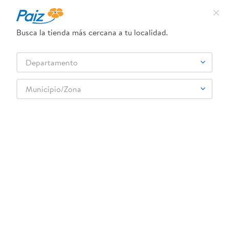
¿Qué estás buscando?
Busca la tienda más cercana a tu localidad.
TÉRMINOS MÁS BUSCADOS
Selecciona tu tienda
Departamento
1
.
pañales
2
.
aceite
Municipio/Zona
Higiene y Belleza
Cuidado Bucal
3
.
leche
Higiene bucal para niños
Locion Refrescante Barber 400 Ml
4
.
dove
5
.
pollo
6
.
shampoo
7
.
pastel
8
.
cafe
9
.
papel higienico