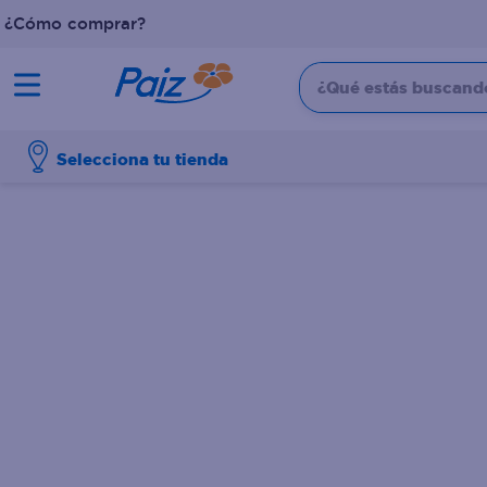
¿Cómo comprar?
¿Qué estás buscando?
TÉRMINOS MÁS BUSCADOS
Selecciona tu tienda
1
.
pañales
2
.
aceite
3
.
dove
4
.
leche
5
.
pollo
6
.
shampoo
7
.
pastel
8
.
cafe
9
.
papel higienico