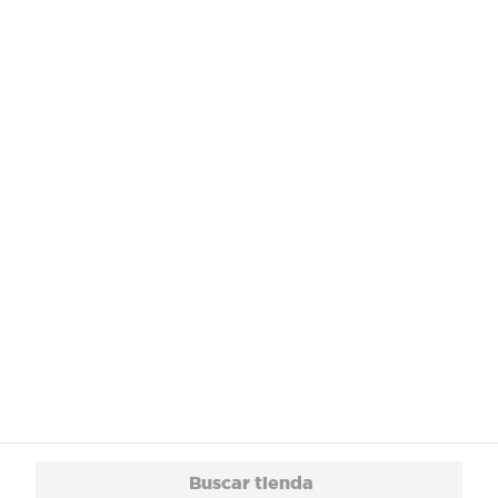
¿Necesitas ayuda?
Servicios
Financiamiento
Trabaja con Nosotros
App
© 2024 Copyright. Todos los derechos reservados Walmart Centroamérica.
Buscar tienda