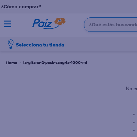
¿Cómo comprar?
¿Qué estás buscando?
TÉRMINOS MÁS BUSCADOS
Selecciona tu tienda
1
.
pañales
2
.
aceite
la-gitana-2-pack-sangria-1000-ml
3
.
leche
4
.
dove
No en
5
.
pollo
6
.
shampoo
7
.
pastel
8
.
cafe
9
.
papel higienico