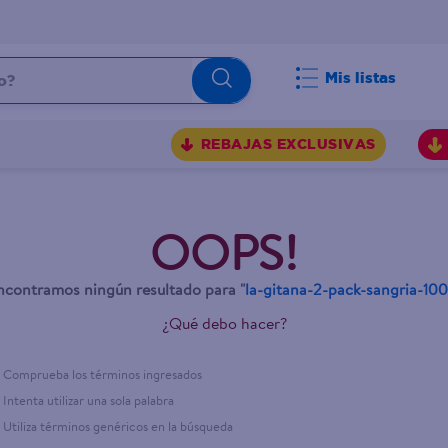
Mis listas
REBAJAS EXCLUSIVAS
OOPS!
contramos ningún resultado para "
la-gitana-2-pack-sangria-10
¿Qué debo hacer?
Comprueba los términos ingresados
Intenta utilizar una sola palabra
Utiliza términos genéricos en la búsqueda