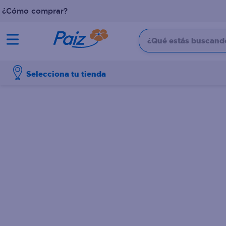
¿Cómo comprar?
¿Qué estás buscando?
TÉRMINOS MÁS BUSCADOS
Selecciona tu tienda
1
.
pañales
2
.
aceite
3
.
dove
4
.
leche
5
.
pollo
6
.
shampoo
7
.
pastel
8
.
cafe
9
.
papel higienico