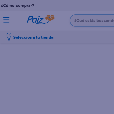
¿Cómo comprar?
¿Qué estás buscando?
TÉRMINOS MÁS BUSCADOS
Selecciona tu tienda
1
.
pañales
2
.
aceite
3
.
dove
4
.
leche
5
.
pollo
6
.
shampoo
7
.
pastel
8
.
cafe
9
.
papel higienico