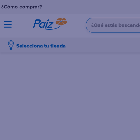
¿Cómo comprar?
¿Qué estás buscando?
TÉRMINOS MÁS BUSCADOS
Selecciona tu tienda
1
.
pañales
2
.
aceite
3
.
dove
4
.
leche
5
.
pollo
6
.
shampoo
7
.
pastel
8
.
cafe
9
.
papel higienico