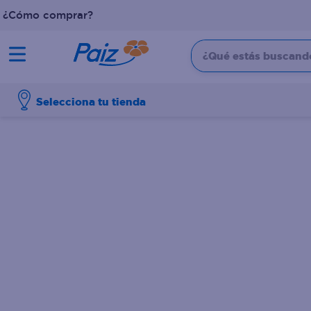
¿Cómo comprar?
¿Qué estás buscando?
TÉRMINOS MÁS BUSCADOS
Selecciona tu tienda
1
.
pañales
2
.
aceite
3
.
dove
4
.
leche
5
.
pollo
6
.
shampoo
7
.
pastel
8
.
cafe
9
.
papel higienico