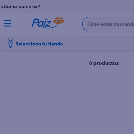
¿Cómo comprar?
¿Qué estás buscando?
TÉRMINOS MÁS BUSCADOS
Selecciona tu tienda
1
.
pañales
2
.
aceite
productos
0
3
.
dove
4
.
leche
5
.
pollo
6
.
shampoo
7
.
pastel
8
.
cafe
9
.
papel higienico