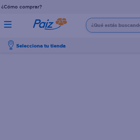
¿Cómo comprar?
¿Qué estás buscando?
TÉRMINOS MÁS BUSCADOS
Selecciona tu tienda
1
.
pañales
2
.
aceite
3
.
leche
4
.
dove
5
.
pollo
6
.
shampoo
7
.
pastel
8
.
cafe
9
.
queso