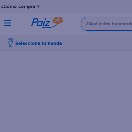
¿Cómo comprar?
¿Qué estás buscando?
TÉRMINOS MÁS BUSCADOS
Selecciona tu tienda
1
.
pañales
2
.
aceite
3
.
leche
4
.
dove
5
.
pollo
6
.
shampoo
7
.
pastel
8
.
cafe
9
.
papel higienico