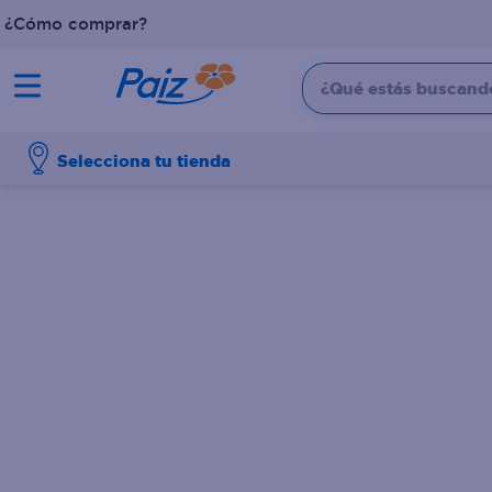
¿Cómo comprar?
¿Qué estás buscando?
TÉRMINOS MÁS BUSCADOS
Selecciona tu tienda
1
.
pañales
2
.
aceite
3
.
dove
4
.
leche
5
.
pollo
6
.
shampoo
7
.
pastel
8
.
cafe
9
.
papel higienico