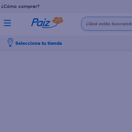
¿Cómo comprar?
¿Qué estás buscando?
TÉRMINOS MÁS BUSCADOS
Selecciona tu tienda
1
.
pañales
2
.
aceite
3
.
dove
4
.
leche
5
.
pollo
6
.
shampoo
7
.
pastel
8
.
cafe
9
.
papel higienico