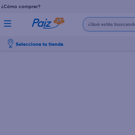
¿Cómo comprar?
¿Qué estás buscando?
TÉRMINOS MÁS BUSCADOS
Selecciona tu tienda
1
.
pañales
2
.
aceite
3
.
leche
4
.
dove
5
.
pollo
6
.
shampoo
7
.
pastel
8
.
cafe
9
.
papel higienico