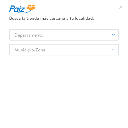
Busca la tienda más cercana a tu localidad.
Departamento
Municipio/Zona
Descripción
Características
La galleta de avena sabor piña Del Carmen en 
presentación de 264 gramos es una opción deliciosa y 
nutritiva para quienes buscan un snack saludable sin 
sacrificar el sabor. Elaborada con avena de alta calidad y 
un toque natural de piña, esta galleta ofrece una 
combinación perfecta entre textura crujiente y un sabor 
dulce y refrescante que recuerda a la fruta tropical. 
Ideal para acompañar con café, té o leche, es perfecta 
MOSTRAR MÁS