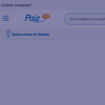
¿Cómo comprar?
¿Qué estás buscando?
TÉRMINOS MÁS BUSCADOS
Selecciona tu tienda
1
.
pañales
2
.
aceite
3
.
leche
4
.
dove
5
.
pollo
6
.
shampoo
7
.
pastel
8
.
cafe
9
.
queso