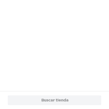
¿Necesitas ayuda?
Servicios
Financiamiento
Trabaja con Nosotros
App
© 2024 Copyright. Todos los derechos reservados Walmart Centroamérica.
Buscar tienda