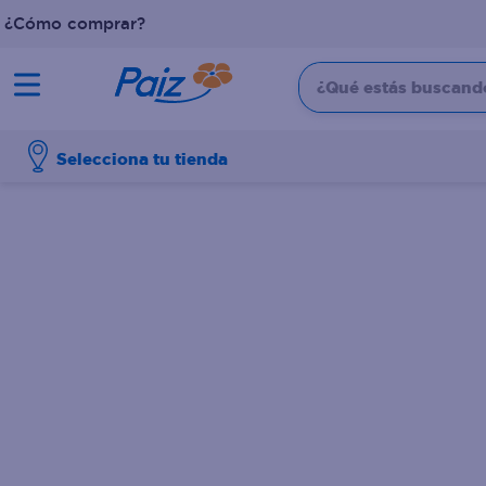
¿Cómo comprar?
¿Qué estás buscando?
TÉRMINOS MÁS BUSCADOS
Selecciona tu tienda
1
.
pañales
2
.
aceite
3
.
leche
4
.
dove
5
.
pollo
6
.
shampoo
7
.
pastel
8
.
cafe
9
.
queso