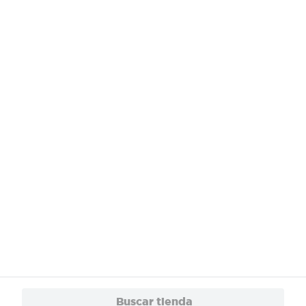
¿Necesitas ayuda?
Servicios
Financiamiento
Trabaja con Nosotros
App
© 2024 Copyright. Todos los derechos reservados Walmart Centroamérica.
Buscar tienda